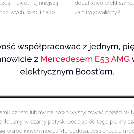
każdą, nawet najmniejszą
dodatkowo efekt samole
możliwych, więc i na to
zaintrygowaliśmy?
wość współpracować z jednym, 
anowicie z
Mercedesem E53 AMG
elektrycznym Boost'em.
tami i często lubimy na nowo wystylizować pojazd. 
apie okleiliśmy w czarny połysk. Dodając do tego piękny
 się wśród innych modeli Mercedesa. Jeśli chcecie mi