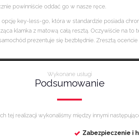
znie powinniście oddać go w nasze ręce.
pcję key-less-go, która w standardzie posiada chro
cząca klamka z matową całą resztą. Oczywiście na to t
amochód prezentuje się bezbłędnie. Zresztą oceńcie 
Wykonane usługi
Podsumowanie
h tej realizacji wykonaliśmy między innymi następujące
Zabezpieczenie i 