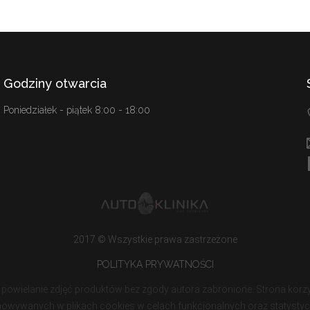
Godziny otwarcia
Poniedziałek - piątek 8:00 - 18:00
2017 © Wszystkie prawa zastrzeżone
POLITYKA PRYWATNOŚCI
 powielanie zdjęć produktów bez zgody autora zabronione. Strona korzy
owywanych w plikach cookies w celach funkcjonalnych oraz statysty