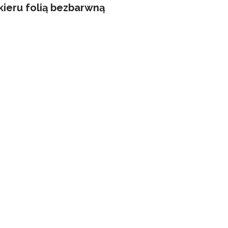
kieru folią bezbarwną
ilku prostych
głoszenie