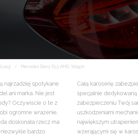
lizacji
Mercedes Benz E53 AMG Wagon
są najrzadziej spotykane
Całą karoserię zabezpi
l ani marka. Nie jest
specjalnie dedykowaną 
hody? Oczywiście o te z
zabezpieczeniu Twój sa
robi ogromne wrażenie,
uszkodzeniami mechanic
ażda doskonała rzecz ma
największym utrapienie
 niezwykle bardzo
wżerającymi się w karose