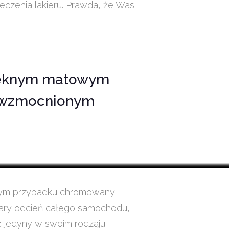
czenia lakieru. Prawda, że Was
pięknym matowym
wzmocnionym
W tym przypadku chromowany
 szary odcień całego samochodu,
eć jedyny w swoim rodzaju