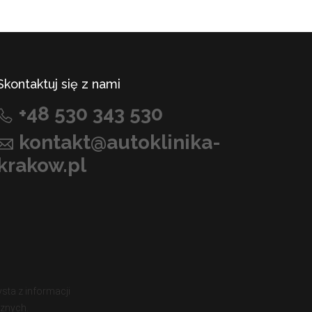
Skontaktuj się z nami
+48 530 343 530
kontakt@autoklinika-
krakow.pl
sta z informacji
cznych.