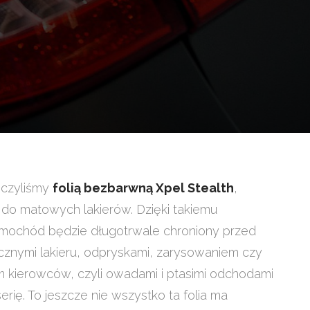
eczyliśmy
folią bezbarwną Xpel Stealth
,
do matowych lakierów. Dzięki takiemu
mochód będzie długotrwale chroniony przed
znymi lakieru, odpryskami, zarysowaniem czy
m kierowców, czyli owadami i ptasimi odchodami
rię. To jeszcze nie wszystko ta folia ma