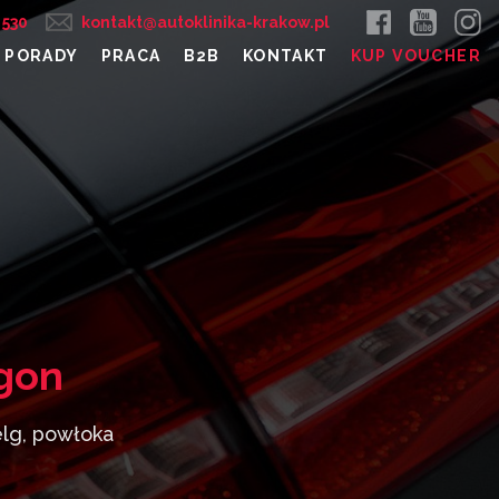
 530
kontakt@autoklinika-krakow.pl
PORADY
PRACA
B2B
KONTAKT
KUP VOUCHER
gon
elg, powłoka