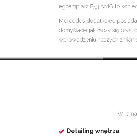
egzemplarz E53 AMG to koniec
Mercedes dodatkowo posiada o
domyślacie jak łączy się błysz
wprowadzeniu naszych zmian s
W ramac
Detailing wnętrza