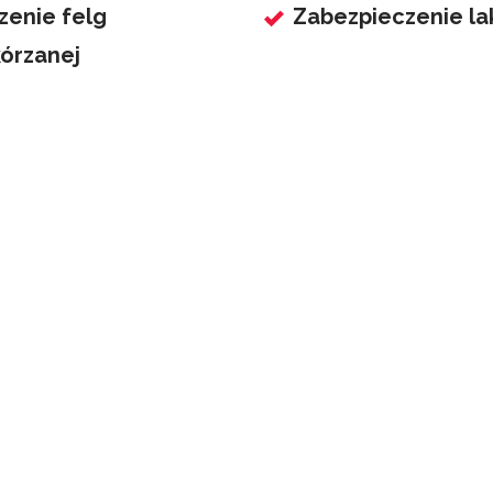
zenie felg
Zabezpieczenie la
kórzanej
Konfigurator usługi
swoją usługę car detailingu i zabezpieczenia lakieru w k
 Po ukończeniu procesu konfiguracji możesz wysłać z
rezerwacji terminu.
SKONFIGURUJ USŁUGĘ