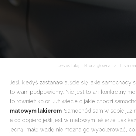
Jesteś tutaj:
Strona główna
Lista rea
Jeśli kiedyś zastanawialiście się jakie samochody 
to wam podpowiemy. Nie jest to ani konkretny mode
to również kolor. Już wiecie o jakie chodzi samoc
matowym lakierem
. Samochód sam w sobie już 
a co dopiero jeśli jest w matowym lakierze. Jak k
jedną, małą wadę nie można go wypolerować, co