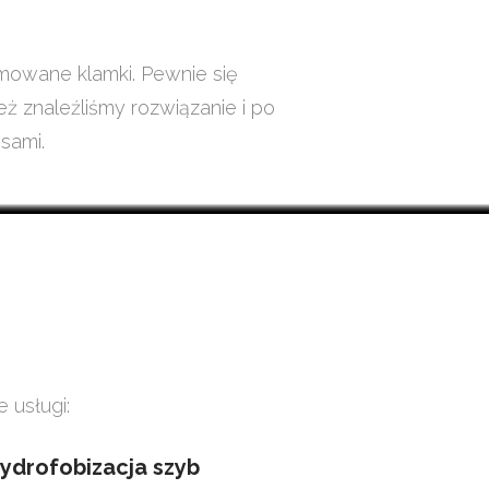
mowane klamki. Pewnie się
eż znaleźliśmy rozwiązanie i po
sami.
 usługi:
hydrofobizacja szyb