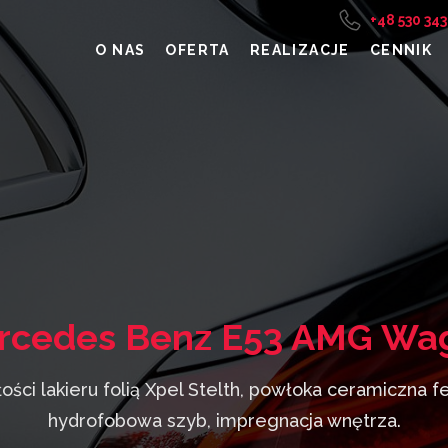
+48 530 343
O NAS
OFERTA
REALIZACJE
CENNIK
rcedes Benz E53 AMG Wa
ości lakieru folią Xpel Stelth, powłoka ceramiczna f
hydrofobowa szyb, impregnacja wnętrza.