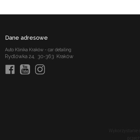
Dane adresowe
Auto Klinika Kraków - car detailing
Rydlówka 24
,
30-363
Kraków
Wykorzystanie i
przech