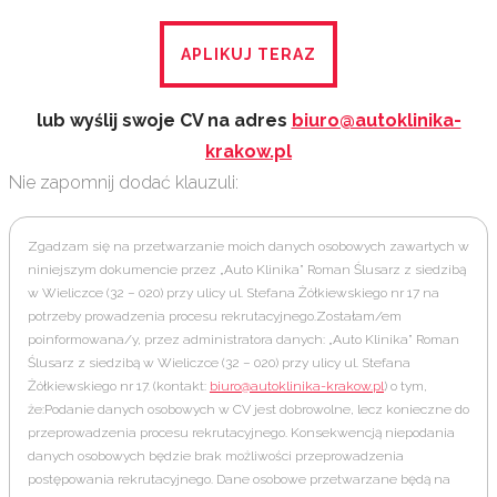
APLIKUJ TERAZ
lub wyślij swoje CV na adres
biuro@autoklinika-
krakow.pl
Nie zapomnij dodać klauzuli:
Zgadzam się na przetwarzanie moich danych osobowych zawartych w
niniejszym dokumencie przez „Auto Klinika” Roman Ślusarz z siedzibą
w Wieliczce (32 – 020) przy ulicy ul. Stefana Żółkiewskiego nr 17 na
potrzeby prowadzenia procesu rekrutacyjnego.Zostałam/em
poinformowana/y, przez administratora danych: „Auto Klinika” Roman
Ślusarz z siedzibą w Wieliczce (32 – 020) przy ulicy ul. Stefana
Żółkiewskiego nr 17. (kontakt:
biuro@autoklinika-krakow.pl
) o tym,
że:Podanie danych osobowych w CV jest dobrowolne, lecz konieczne do
przeprowadzenia procesu rekrutacyjnego. Konsekwencją niepodania
danych osobowych będzie brak możliwości przeprowadzenia
postępowania rekrutacyjnego. Dane osobowe przetwarzane będą na