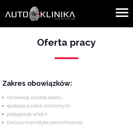
Oferta pracy
Zakres obowiązków:
renowacja, korekta lakieru
aplikacja powłok ochronnych
pielęgnacja wnętrz
bieżąca kosmetyka samochodowa