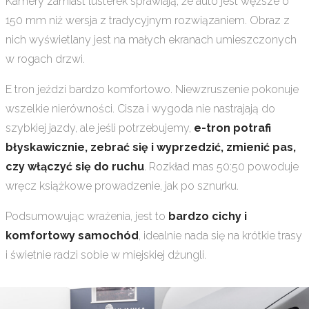
Kamery zamiast lusterek sprawiają, że auto jest węższe o
150 mm niż wersja z tradycyjnym rozwiązaniem. Obraz z
nich wyświetlany jest na małych ekranach umieszczonych
w rogach drzwi.
E tron jeździ bardzo komfortowo. Niewzruszenie pokonuje
wszelkie nierówności. Cisza i wygoda nie nastrajają do
szybkiej jazdy, ale jeśli potrzebujemy,
e-tron potrafi
błyskawicznie, zebrać się i wyprzedzić, zmienić pas,
czy włączyć się do ruchu
. Rozkład mas 50:50 powoduje
wręcz książkowe prowadzenie, jak po sznurku.
Podsumowując wrażenia, jest to
bardzo cichy i
komfortowy samochód
, idealnie nada się na krótkie trasy
i świetnie radzi sobie w miejskiej dżungli.