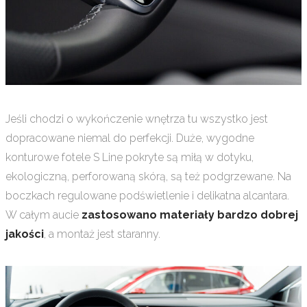
Jeśli chodzi o wykończenie wnętrza tu wszystko jest
dopracowane niemal do perfekcji. Duże, wygodne
konturowe fotele S Line pokryte są miłą w dotyku,
ekologiczną, perforowaną skórą, są też podgrzewane. Na
boczkach regulowane podświetlenie i delikatna alcantara.
W całym aucie
zastosowano materiały bardzo dobrej
jakości
, a montaż jest staranny.