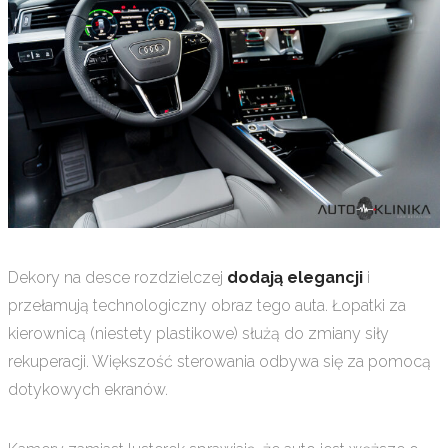
Dekory na desce rozdzielczej
dodają elegancji
i
przełamują technologiczny obraz tego auta. Łopatki za
kierownicą (niestety plastikowe) służą do zmiany siły
rekuperacji. Większość sterowania odbywa się za pomocą
dotykowych ekranów.