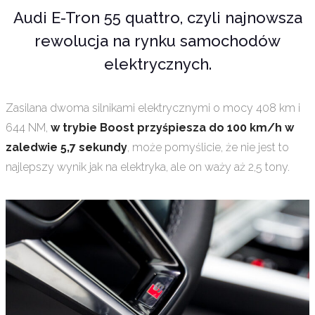
Audi E-Tron 55 quattro, czyli najnowsza
rewolucja na rynku samochodów
elektrycznych.
Zasilana dwoma silnikami elektrycznymi o mocy 408 km i
644 NM,
w trybie Boost przyśpiesza do 100 km/h w
zaledwie 5,7 sekundy
, może pomyślicie, że nie jest to
najlepszy wynik jak na elektryka, ale on waży aż 2,5 tony.