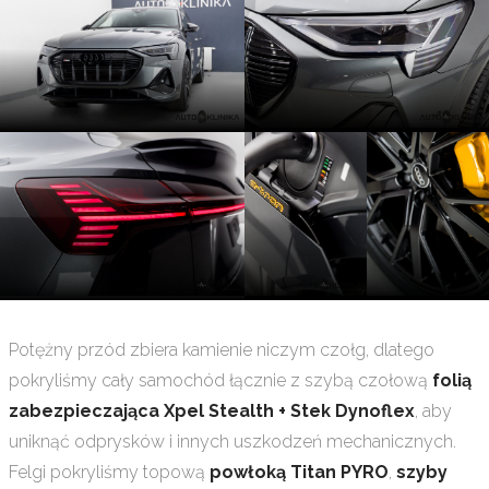
Potężny przód zbiera kamienie niczym czołg, dlatego
pokryliśmy cały samochód łącznie z szybą czołową
folią
zabezpieczająca Xpel Stealth + Stek Dynoflex
, aby
uniknąć odprysków i innych uszkodzeń mechanicznych.
Felgi pokryliśmy topową
powłoką Titan PYRO
,
szyby