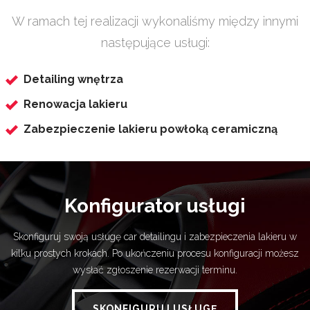
W ramach tej realizacji wykonaliśmy między innymi
następujące usługi:
Detailing wnętrza
Renowacja lakieru
Zabezpieczenie lakieru powłoką ceramiczną
Konfigurator usługi
Skonfiguruj swoją usługę car detailingu i zabezpieczenia lakieru w
kilku prostych krokach. Po ukończeniu procesu konfiguracji możesz
wysłać zgłoszenie rezerwacji terminu.
SKONFIGURUJ USŁUGĘ