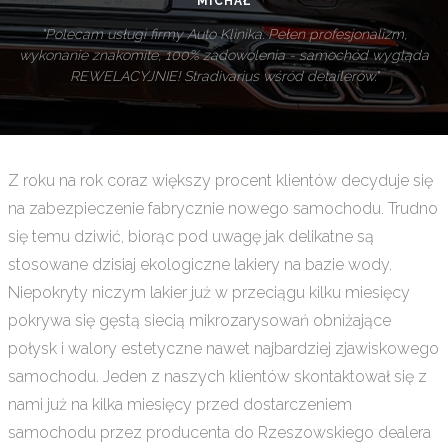
MICHAŁ
Polecam usługi firmy Auto Klinika. Pełen profesjonalizm,
wykonanie znakomite, 100% zadowolenia - samochód wygląda
REWELACYJNIE! Stradivarius wśród detailerów.
Z roku na rok coraz większy procent klientów decyduje się
na zabezpieczenie fabrycznie nowego samochodu. Trudno
się temu dziwić, biorąc pod uwagę jak delikatne są
stosowane dzisiaj ekologiczne lakiery na bazie wody.
Niepokryty niczym lakier już w przeciągu kilku miesięcy
pokrywa się gęstą siecią mikrozarysowań obniżające
połysk i walory estetyczne nawet najbardziej zjawiskowego
samochodu. Jeden z naszych klientów skontaktował się z
nami już na kilka miesięcy przed dostarczeniem
samochodu przez producenta do Rzeszowskiego dealera