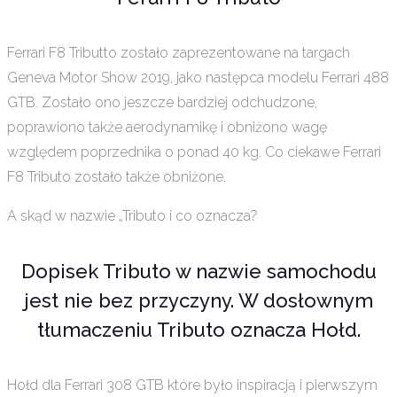
Ferrari F8 Tributto zostało zaprezentowane na targach
Geneva Motor Show 2019, jako następca modelu Ferrari 488
GTB. Zostało ono jeszcze bardziej odchudzone,
poprawiono także aerodynamikę i obniżono wagę
względem poprzednika o ponad 40 kg. Co ciekawe Ferrari
F8 Tributo zostało także obniżone.
A skąd w nazwie „Tributo i co oznacza?
Dopisek Tributo w nazwie samochodu
jest nie bez przyczyny. W dosłownym
tłumaczeniu Tributo oznacza Hołd.
Hołd dla Ferrari 308 GTB które było inspiracją i pierwszym