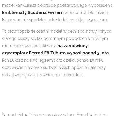
model Pan Łukasz dobrał do podstawowego wyposażenia
Emblematy Scuderia Ferrari
na przednich błotnikach.
Na pewno nie spodziewacie się ile kosztują – 2300 euro.
To prawdopobnie ostatni model w pełni spalinowy i chyba
dlatego cieszy się tak ogromnym powodzeniem. W tym
momencie czas oczekiwania
na zamówiony
egzemplarz Ferrari F8 Tributo wynosi ponad 3 lata
.
Pan Łukasz na swój egzemplarz czekał ponad 1,5 roku,
oczywiście nie obyło się bez lekkich opóźnień, ale przy
dzisiejszej sytuacji na świecie to „normalne”.
Samochód trafił do nas prosto z salonu Ferrari Katowice,