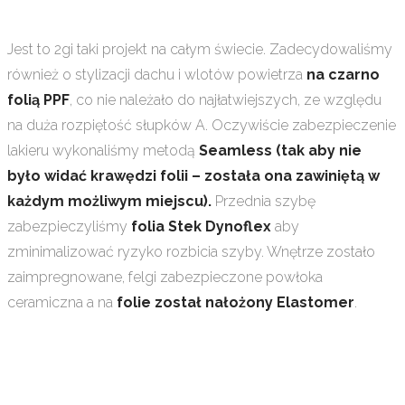
Jest to 2gi taki projekt na całym świecie. Zadecydowaliśmy
również o stylizacji dachu i wlotów powietrza
na czarno
folią PPF
, co nie należało do najłatwiejszych, ze względu
na duża rozpiętość słupków A. Oczywiście zabezpieczenie
lakieru wykonaliśmy metodą
Seamless (tak aby nie
było widać krawędzi folii – została ona zawiniętą w
każdym możliwym miejscu).
Przednia szybę
zabezpieczyliśmy
folia Stek Dynoflex
aby
zminimalizować ryzyko rozbicia szyby. Wnętrze zostało
zaimpregnowane, felgi zabezpieczone powłoka
ceramiczna a na
folie został nałożony Elastomer
.