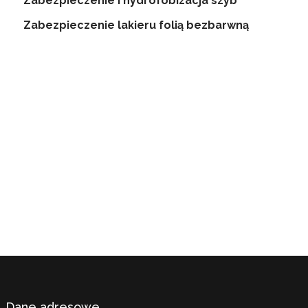
Zabezpieczenie i hydrofobizacja szyb
Zabezpieczenie lakieru folią bezbarwną
Konfigurator usługi
Skonfiguruj swoją usługę car detailingu i zabezpieczenia lakieru w
kilku prostych krokach. Po ukończeniu procesu konfiguracji możesz
wysłać zgłoszenie rezerwacji terminu.
SKONFIGURUJ USŁUGĘ
Dane adresowe